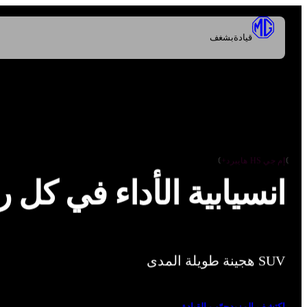
قيادة
بشغف
إم جي HS هايبرد+
انسيابية الأداء في كل ر
SUV هجينة طويلة المدى
اكتشف المزيد
جرّب القيادة