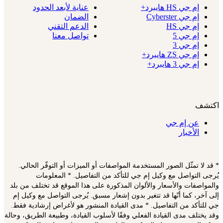
إم جي HS هايبرد+
عناية لأبعد الحدود
إم جي Cyberster
الضمان
إم جي HS
الدعم التقني
إم جي 5
تواصل معنا
إم جي 3
إم جي ZS هايبرد+
إم جي 3 هايبرد+
اكتشف
عن إم جي
الأخبار
* قد لا تمثّل الصور المستخدمة المواصفات أو الميزات أو التوفّر الحالي.
يُرجى التواصل مع وكيل إم جي للتأكد من التفاصيل. * المعلومات
والمواصفات والأسعار والألوان المذكورة على هذا الموقع قد تختلف من بلد
إلى آخر، كما أنّها قد تتغير بدون إشعار مسبق. يُرجى التواصل مع وكيل إم
جي للتأكد من التفاصيل. * مدى القيادة المنشور هو لأغراض إرشادية فقط.
وقد يختلف مدى القيادة الفعلي وفقًا لأسلوب القيادة، وطبيعة الطريق، وحالة