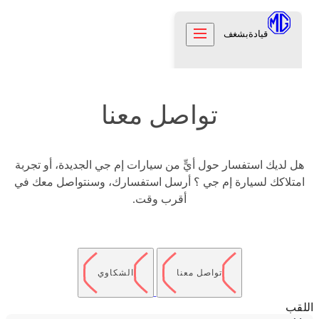
قيادة
بشغف
السيارات
تواصل معنا
العملاء
العملاء
عن إم جي
عناية لأبعد الحدود
هل لديك استفسار حول أيٍّ من سيارات إم جي الجديدة، أو تجربة
علامتنا
اكتشف
الضمان
امتلاكك لسيارة إم جي ؟ أرسل استفسارك، وسنتواصل معك في
تراثنا
المواقع
تواصل معنا
أقرب وقت.
الدعم
الوظائف
FR
تواصل معنا
جرّب القيادة
الأخبار
تواصل معنا
الشكاوي