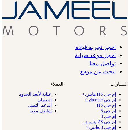
احجز تجربة قيادة
احجز موعد صيانة
تواصل معنا
ابحث عن موقع
السيارات
العملاء
إم جي HS هايبرد+
عناية لأبعد الحدود
إم جي Cyberster
الضمان
إم جي HS
الدعم التقني
إم جي 5
تواصل معنا
إم جي 3
إم جي ZS هايبرد+
إم جي 3 هايبرد+