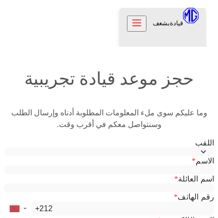
قيادة
بشغف
السيارات
حجز موعد قيادة تجريبية
العملاء
العملاء
عن إم جي
عناية لأبعد الحدود
وما عليكم سوى ملء المعلومات المطلوبة أدناه وإرسال الطلب
علامتنا
اكتشف
الضمان
وسنتواصل معكم في أقرب وقت.
تراثنا
المواقع
تواصل معنا
الدعم
الوظائف
FR
تواصل معنا
جرّب القيادة
الأخبار